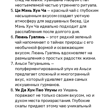
неотъемлемой частью утреннего ритуала.
Ци Мэнь Хун Ча
— красный чай с глубоким
насыщенным вкусом создает уютную
атмосферу для задушевных бесед. Ци
Мэнь Хун Ча идеально подходит для
расслабления после долгого дня.
Люань Гуапянь
— этот редкий зеленый
чай напоминает о тайнах природы с его
необычной формой и освежающим
вкусом. Люань Гуапянь вдохновляет на
размышления о простых радостях жизни.
Аньси Тегуаньинь —
полуферментированный улун из Аньси
предлагает сложный и многогранный
вкус, который удивляет даже самых
искушенных гурманов.
Уи Да Хун Пао Улуны
из Уишань
поражают не только своим вкусом, но и
духом места произрастания. Глубокие
скалы придают этому чаю уникальный