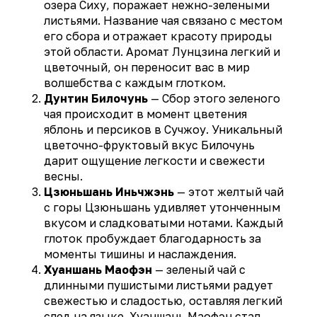
озера Сиху, поражает нежно-зелеными
листьями. Название чая связано с местом
его сбора и отражает красоту природы
этой области. Аромат Лунцзина легкий и
цветочный, он переносит вас в мир
волшебства с каждым глотком.
Дунтин Билочунь
— Сбор этого зеленого
чая происходит в момент цветения
яблонь и персиков в Сучжоу. Уникальный
цветочно-фруктовый вкус Билочунь
дарит ощущение легкости и свежести
весны.
Цзюньшань Иньчжэнь
— этот желтый чай
с горы Цзюньшань удивляет утонченным
вкусом и сладковатыми нотами. Каждый
глоток пробуждает благодарность за
моменты тишины и наслаждения.
Хуаншань Маофэн
— зеленый чай с
длинными пушистыми листьями радует
свежестью и сладостью, оставляя легкий
след на языке. Хуаншань Маофэн стал