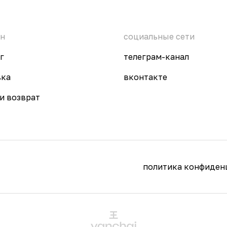
ин
социальные сети
г
телеграм-канал
вка
вконтакте
и возврат
политика конфиден