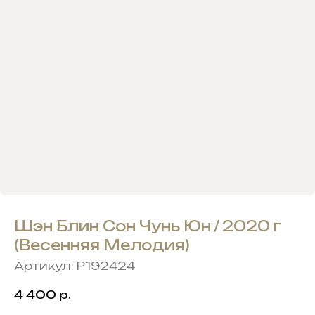
Шэн Блин Сон Чунь Юн / 2020 г
(Весенняя Мелодия)
Артикул:
P192424
4 400
р.