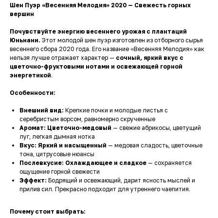
Шен Пуэр «Весенняя Мелодия» 2020 — Свежесть горных
вершин
Почувствуйте энергию весеннего урожая с плантаций
Юньнани.
Этот молодой шен пуэр изготовлен из отборного сырья
весеннего сбора 2020 года. Его название «Весенняя Мелодия» как
нельзя лучше отражает характер —
сочный, яркий вкус с
цветочно-фруктовыми нотами и освежающей горной
энергетикой
.
Особенности:
Внешний вид:
Крепкие почки и молодые листья с
серебристым ворсом, равномерно скрученные
Аромат:
Цветочно-медовый
— свежие абрикосы, цветущий
луг, легкая дымная нотка
Вкус:
Яркий и насыщенный
— медовая сладость, цветочные
тона, цитрусовые нюансы
Послевкусие:
Охлаждающее и сладкое
— сохраняется
ощущение горной свежести
Эффект:
Бодрящий и освежающий, дарит ясность мыслей и
прилив сил. Прекрасно подходит для утреннего чаепития.
Почему стоит выбрать: