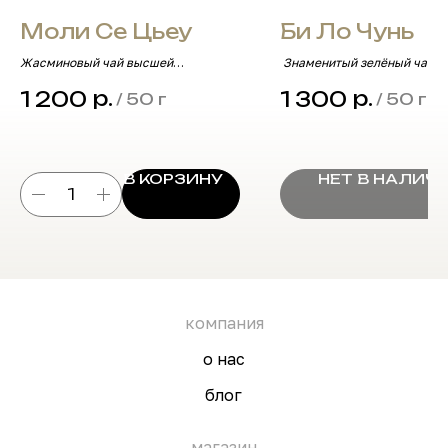
Моли Се Цьеу
Би Ло Чунь
Жасминовый чай высшей
Знаменитый зелёный чай
категории, ароматный и
«Изумрудные спирали весн
р.
р.
1 200
1 300
/
50 г
/
50 г
освежающий.
фруктовым оттенком.
В КОРЗИНУ
НЕТ В НАЛИЧ
компания
о нас
блог
магазин