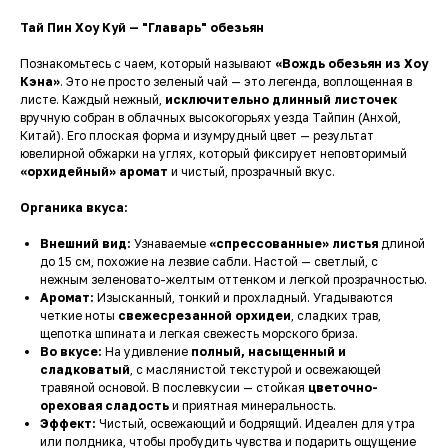
Тай Пин Хоу Куй — "Главарь" обезьян
Познакомьтесь с чаем, который называют
«Вождь обезьян из Хоу
Кэна»
. Это не просто зеленый чай — это легенда, воплощенная в
листе. Каждый нежный,
исключительно длинный листочек
вручную собран в облачных высокогорьях уезда Тайпин (Анхой,
Китай). Его плоская форма и изумрудный цвет — результат
ювелирной обжарки на углях, который фиксирует неповторимый
«орхидейный» аромат
и чистый, прозрачный вкус.
Органика вкуса:
Внешний вид:
Узнаваемые
«спрессованные» листья
длиной
до 15 см, похожие на лезвие сабли. Настой — светлый, с
нежным зеленовато-желтым оттенком и легкой прозрачностью.
Аромат:
Изысканный, тонкий и прохладный. Угадываются
четкие ноты
свежесрезанной орхидеи
, сладких трав,
щепотка шпината и легкая свежесть морского бриза.
Во вкусе:
На удивление
полный, насыщенный и
сладковатый
, с маслянистой текстурой и освежающей
травяной основой. В послевкусии — стойкая
цветочно-
ореховая сладость
и приятная минеральность.
Эффект:
Чистый, освежающий и бодрящий. Идеален для утра
или полдника, чтобы пробудить чувства и подарить ощущение