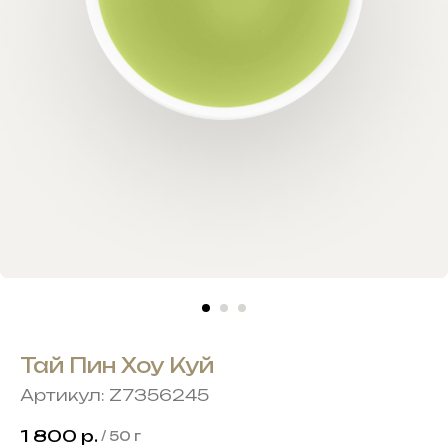
Тай Пин Хоу Куй
Артикул:
Z7356245
1 800
р.
/
50 г